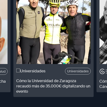
Universidades
alud
Cómo la Universidad de Zaragoza
ucha
Cómo
recaudó más de 35.000€ digitalizando un
Cánc
evento