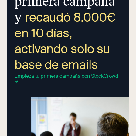
primera campaña
y
recaudó 8.000€
en 10 días,
activando solo su
base de emails
Empieza tu primera campaña con StockCrowd