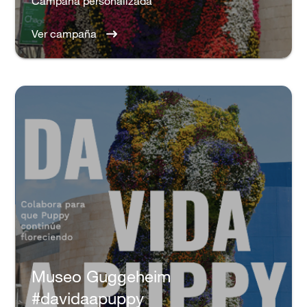
Campaña personalizada
Ver campaña
Museo Guggeheim
#davidaapuppy